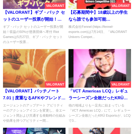
VALORANT
VALORANT
【VALORANT】ギブ・バック セ
【応募期間中】18歳以上の学生
ットのユーザー投票が開始！収
なら誰でも参加可能
益の50%が慈善団体へ寄付
「VALORANT Univers
ギブ・バック セットのユーザー投票が開
株式会社Fennel (https://fennel-
始！収益の50%が慈善団体へ寄付 Riot
esports.com)は7月14日、「VALORANT
Competitive 2023 Summer
Gamesは5月27日、ギブ・バック セット
Univers Compet...
Season」が開催。賞金総額35万
のユーザー投票...
円、予選は8月、本戦は9月開
催。
VALORANT
VALORANT
【VALORANT】パッチノート
「VCT Americas LCQ」レギュ
7.01 | 度重なるAFKやフレンドリ
ラーシーズン全敗だったKRÜ
ーファイヤ、対戦回避に対する
Esports、南米チームにすべて勝
エージェントのアップデート アビリティ
他の地域よりも一足先に始まっている
ーのアクションアイコンを変更し、全エー
「VCT Americas LCQ」にて、レギュラー
ペナルティーを追加
利しUpper Bracket finals進出
ジェント間および共通する発動時の仕組み
シーズン全敗だったKRÜ Esportsが、LCQ
や効果を持つアビリティー間...
で3...