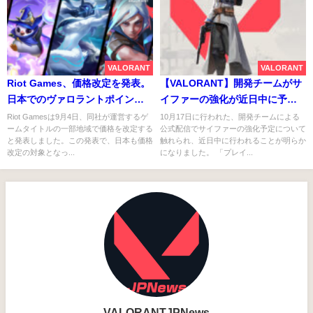
VALORANT
VALORANT
Riot Games、価格改定を発表。
【VALORANT】開発チームがサ
日本でのヴァロラントポイント
イファーの強化が近日中に予定
の価格が20%アップ
されていると明言
Riot Gamesは9月4日、同社が運営するゲ
10月17日に行われた、開発チームによる
ームタイトルの一部地域で価格を改定する
公式配信でサイファーの強化予定について
と発表しました。この発表で、日本も価格
触れられ、近日中に行われることが明らか
改定の対象となっ...
になりました。 「プレイ...
VALORANTJPNews