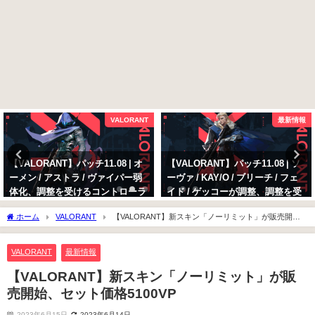
VALORANT
最新情報
【VALORANT】パッチ11.08 | オ
【VALORANT】パッチ11.08 | ソ
ーメン / アストラ / ヴァイパー弱
ーヴァ / KAY/O / ブリーチ / フェ
体化、調整を受けるコントローラ
イド / ゲッコーが調整、調整を受
ーの変更点まとめ
けるイニシエーターの変更点まと
ホーム
VALORANT
【VALORANT】新スキン「ノーリミット」が販売開
め
2025年10月13日
始、セット価格5100VP
2025年10月13日
VALORANT
最新情報
【VALORANT】新スキン「ノーリミット」が販
売開始、セット価格5100VP
2023年6月15日
2023年6月14日