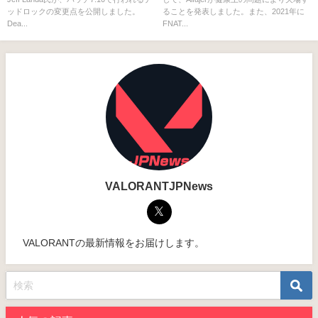
果が一生続くように等
ッドロックの変更点を公開しました。
ることを発表しました。また、2021年に
Dea...
FNAT...
VALORANTJPNews
VALORANTの最新情報をお届けします。