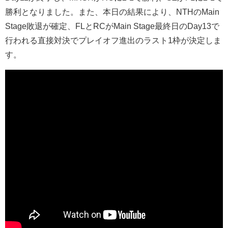
勝利となりました。また、本日の結果により、NTHのMain
Stage敗退が確定、FLとRCがMain Stage最終日のDay13で
行われる直接対決でプレイオフ進出のラスト1枠が決定しま
す。