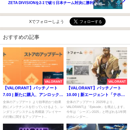
ZETA DIVISIONを2-1で破り日本チーム対決に勝利
Xでフォローしよう
おすすめの記事
VALORANT
VALORANT
【VALORANT】パッチノート
【VALORANT】パッチノート
7.03 | 新たに購入、アンロックさ
10.00 | 新エージェント「テホ」
れた武器やアクセサリーを確認
が登場、マップローテーション
全体のアップデート より効率的かつ効果
全体のアップデート 2025年より、
的にメンテナンスを行っていけるよう、レ
VALORANTは「Episode」を廃止します。
画面からすぐお気に入り登録で
がActごとに実施、リメイクの自
ンダリングシステムを再構築 プレイヤー
今年は「シーズン2025」と呼ばれる1年間
きるように
動投票が導入
の行動に関するアップデート...
のカレンダー...