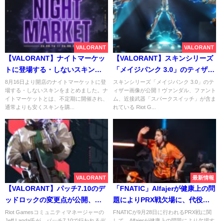
VALORANT
VALORANT
【VALORANT】ナイトマーケッ
【VALORANT】スキンシリーズ
トに登場する・しないスキンま
「メイジパンク 3.0」のティザー
とめ
画像が公開！ヴァンダル、ファ
8月16日より開店のナイトマーケットに登
スキンシリーズ「メイジパンク 3.0」のテ
場する・しないスキンをまとめました。ナ
ィザー画像が公開！ヴァンダル、ファント
ントム、近接武器「スパークス
イトマーケットとは、不定期に開催され、
ム、近接武器「スパークスイッチ」が含ま
イッチ」が含まれている
通常よりも安くスキンを購...
れている Riot G...
VALORANT
最新情報
【VALORANT】パッチ7.10のデ
「FNATIC」Alfajerが健康上の問
ッドロックの変更点が公開、半
題によりPRX戦欠場に、代役と
径が増加、取り外さない限り効
してDomaを緊急招集
Riot Gamesコミュニティマネージャーの
FNATICが9月28日に行われるPRX戦に関
Jeff Landa氏が、パッチ7.10で行われるデ
して、Alfajerが健康上の問題により欠場す