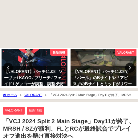
最新情報
VALORANT
【VALORANT】パッチ11.08 | ソ
【VALORANT】パッチ11.08で
ーヴァ / KAY/O / ブリーチ / フェ
「パール」のBサイトや「アビ
イド / ゲッコーが調整、調整を受
ス」のBサイトとミッドがリワー
けるイニシエーターの変更点まと
ク
ホーム
VALORANT
「VCJ 2024 Split 2 Main Stage」Day11が終了、MRSH /
め
2025年10月13日
SZが勝利、FLとRCが最終試合でプレイオフ進出を懸け直接対決へ
2025年10月13日
VALORANT
最新情報
「VCJ 2024 Split 2 Main Stage」Day11が終了、
MRSH / SZが勝利、FLとRCが最終試合でプレイ
オフ進出を懸け直接対決へ