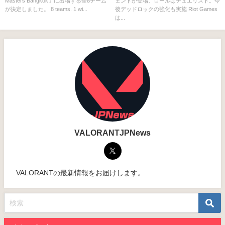
Masters Bangkok」に出場する全8チーム
ェントが登場、ロールはデュエリスト。今
スト。今後デッドロックの強化
が決定しました。 8 teams. 1 wi...
後デッドロックの強化も実施 Riot Games
も実施
は...
VALORANTJPNews
VALORANTの最新情報をお届けします。