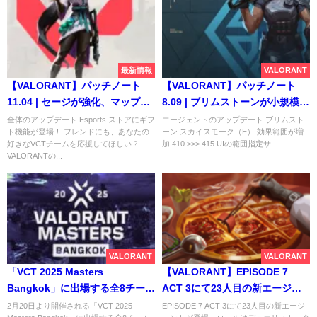
最新情報
VALORANT
【VALORANT】パッチノート
【VALORANT】パッチノート
11.04 | セージが強化、マップロ
8.09 | ブリムストーンが小規模強
ーテーションが実施
化、クロスヘアプロファイルが
全体のアップデート Esports ストアにギフ
エージェントのアップデート ブリムスト
ト機能が登場！ フレンドにも、あなたの
ーン スカイスモーク（E） 効果範囲が増
失われていた不具合が修正
好きなVCTチームを応援してほしい？
加 410 >>> 415 UIの範囲指定サ...
VALORANTの...
VALORANT
VALORANT
「VCT 2025 Masters
【VALORANT】EPISODE 7
Bangkok」に出場する全8チーム
ACT 3にて23人目の新エージェ
が決定
ントが登場、ロールはデュエリ
2月20日より開催される「VCT 2025
EPISODE 7 ACT 3にて23人目の新エージ