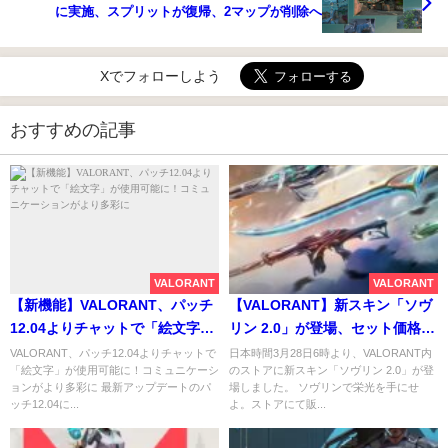
に実施、スプリットが復帰、2マップが削除へ
Xでフォローしよう
おすすめの記事
VALORANT
VALORANT
【新機能】VALORANT、パッチ
【VALORANT】新スキン「ソヴ
12.04よりチャットで「絵文字」
リン 2.0」が登場、セット価格
が使用可能に！コミュニケーシ
7100VP
VALORANT、パッチ12.04よりチャットで
日本時間3月28日6時より、VALORANT内
「絵文字」が使用可能に！コミュニケーシ
のストアに新スキン「ソヴリン 2.0」が登
ョンがより多彩に
ョンがより多彩に 最新アップデートのパ
場しました。 ソヴリンで栄光を手にせ
ッチ12.04に...
よ。ストアにて販...