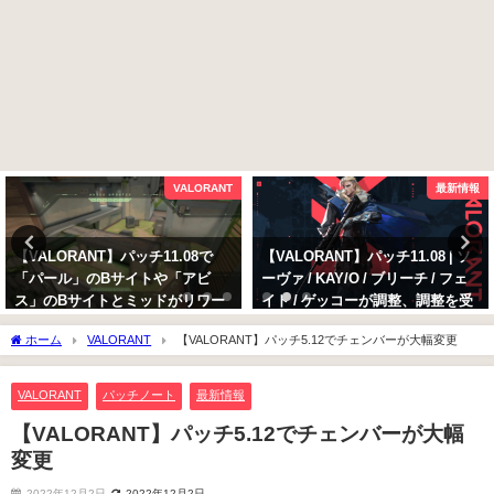
VALORANT
最新情報
【VALORANT】パッチ11.08で
【VALORANT】パッチ11.08 | ソ
「パール」のBサイトや「アビ
ーヴァ / KAY/O / ブリーチ / フェ
ス」のBサイトとミッドがリワー
イド / ゲッコーが調整、調整を受
ク
けるイニシエーターの変更点まと
ホーム
VALORANT
【VALORANT】パッチ5.12でチェンバーが大幅変更
め
2025年10月13日
2025年10月13日
VALORANT
パッチノート
最新情報
【VALORANT】パッチ5.12でチェンバーが大幅
変更
2022年12月2日
2022年12月2日