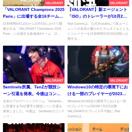
VALORANT
VALORANT
「VALORANT Champions 2025
【VALORANT】新エージェント
Paris」に出場する全16チームが
「ISO」のトレーラーが10月20
決定
日0時に公開
日本時間9月12日から10月5日にかけて開
Riot Gamesは、公式Youtubeにて新エージ
催される「VALORANT Champions 2025
ェントの名前が書かれたサムネイルととも
Paris」に出場する各地域4チーム、計...
にトレーラーを日本時間10月20日0時に公
開する...
VALORANT
VALORANT
Sentinels所属、TenZが競技シ
Windows10の特定の環境下にお
ーン引退を発表。今後はコンテ
ける一部のプレイヤーが2023年7
ンツクリエイターとして活動
月5日以降、VALORANTのプレ
北米のプロゲーミングチーム「Sentinels」
Windows10の特定の環境下における一部
に所属するTenZ選手が競技シーン引退を
のプレイヤーが2023年7月5日以降、
イが不可能に
発表しました。今後は、Sentinelsのコンテ
VALORANTのプレイが不可能に Riot
ンツ...
Gamesは...