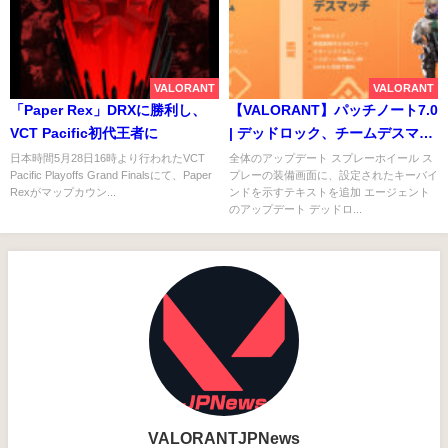
VALORANT
VALORANT
「Paper Rex」DRXに勝利し、
【VALORANT】パッチノート7.0
VCT Pacific初代王者に
| デッドロック、チームデスマッ
チが追加、プログレッションシ
日本時間5月28日16時より行われたVCT
全体のアップデート スプレーホイール ス
Pacific Playoffs Grand Finalsにて、Paper
プレーの装備画面に、設定されたキーバイ
ステムがアップデート
Rexがマップカウン...
ンドを示すテキストを追加 エージェント
のアップデート デッドロ...
VALORANTJPNews