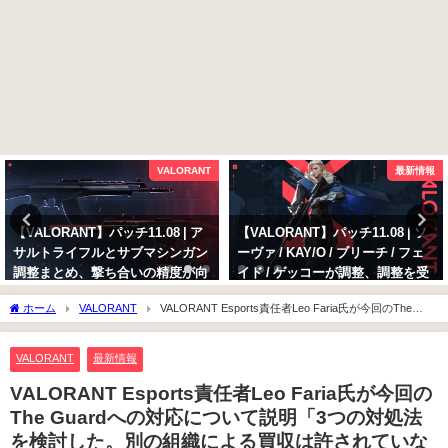
VALORANT
最新情報
【VALORANT】パッチ11.08 | ア
【VALORANT】パッチ11.08 | ソ
サルトライフルとサブマシンガン
ーヴァ / KAY/O / ブリーチ / フェ
調整まとめ、撃ち合いの精度が向
イド / ゲッコーが調整、調整を受
上
けるイニシエーターの変更点まと
ホーム
VALORANT
VALORANT Esports責任者Leo Faria氏が今回のThe
め
2025年10月13日
Guardへの対応について説明「3つの対処法を検討した。別の組織による買収は許され
2025年10月13日
ていない」
VALORANT
最新情報
VALORANT Esports責任者Leo Faria氏が今回の
The Guardへの対応について説明「3つの対処法
を検討した。別の組織による買収は許されていな