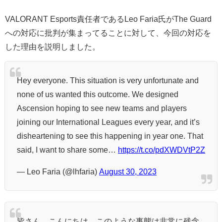
VALORANT Esports責任者であるLeo Faria氏がThe Guard
への対応に批判が集まってることに対して、今回の対応を
した理由を説明しました。
Hey everyone. This situation is very unfortunate and
none of us wanted this outcome. We designed
Ascension hoping to see new teams and players
joining our International Leagues every year, and it’s
disheartening to see this happening in year one. That
said, I want to share some…
https://t.co/pdXWDVtP2Z
— Leo Faria (@lhfaria)
August 30, 2023
皆さん、こんにちは。このような事態は非常に残念