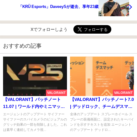
「KRÜ Esports」DaveeySが逝去、享年23歳
Xでフォローしよう
おすすめの記事
VALORANT
VALORANT
【VALORANT】パッチノート
【VALORANT】パッチノート7.0
11.07 | ワールド内やミニマップ
| デッドロック、チームデスマッ
上で表示されるアビリティーの
チが追加、プログレッションシ
エージェントのアップデート サイファー
全体のアップデート スプレーホイール ス
サイファーのスパイカメラのビジュアルの
プレーの装備画面に、設定されたキーバイ
視認性を向上、10月4日に新ゲー
ステムがアップデート
グリッチ効果の一部を削除しました。これ
ンドを示すテキストを追加 エージェント
ムモードが登場
は素早く連続してカメラ視...
のアップデート デッドロ...