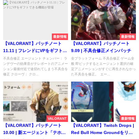
最新情報
最新情報
【VALORANT】パッチノート
【VALORANT】パッチノート
11.11 | フレンドにVPをギフトで
9.09 | 不具合修正メインパッチ
きる機能が登場
不具合修正 エージェント チェンバー： ラ
全プラットフォーム 不具合修正 ゲーム全
ンデヴーの効果音がテレポートのアニメー
般 即ピックするとエージェント選択の確
ション最後付近で途切れてしまう不具合を
定アニメーションがすぐに再生されなかっ
修正 クローヴ： クロ...
た不具合を修正。 エー...
VALORANT
最新情報
【VALORANT】パッチノート
【VALORANT】Twitch Drops |
10.00 | 新エージェント「テホ」
Red Bull Home Groundをリア