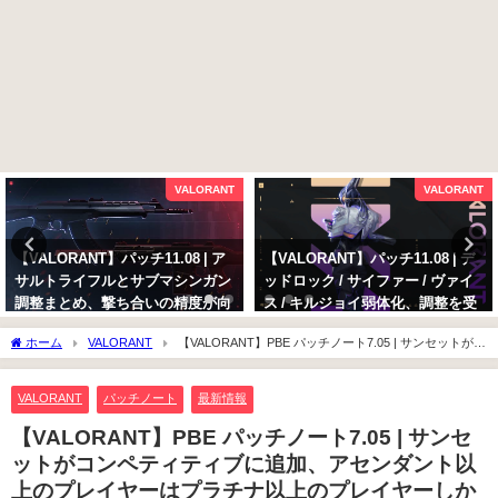
VALORANT
VALORANT
【VALORANT】パッチ11.08 | ア
【VALORANT】パッチ11.08 | デ
サルトライフルとサブマシンガン
ッドロック / サイファー / ヴァイ
調整まとめ、撃ち合いの精度が向
ス / キルジョイ弱体化、調整を受
上
けるセンチネルの変更点まとめ
ホーム
VALORANT
【VALORANT】PBE パッチノート7.05 | サンセットがコ
2025年10月13日
2025年10月13日
ンペティティブに追加、アセンダント以上のプレイヤーはプラチナ以上のプレイヤー
しか招待できないように
VALORANT
パッチノート
最新情報
【VALORANT】PBE パッチノート7.05 | サンセ
ットがコンペティティブに追加、アセンダント以
上のプレイヤーはプラチナ以上のプレイヤーしか