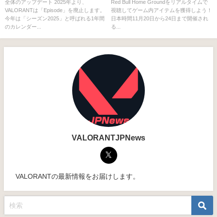
が登場、マップローテーション
ルタイムで視聴してゲーム内ア
全体のアップデート 2025年より、
Red Bull Home Groundをリアルタイムで
VALORANTは「Episode」を廃止します。
視聴してゲーム内アイテムを獲得しよう！
がActごとに実施、リメイクの自
イテムを獲得しよう！
今年は「シーズン2025」と呼ばれる1年間
日本時間11月20日から24日まで開催され
動投票が導入
のカレンダー...
る...
VALORANTJPNews
VALORANTの最新情報をお届けします。