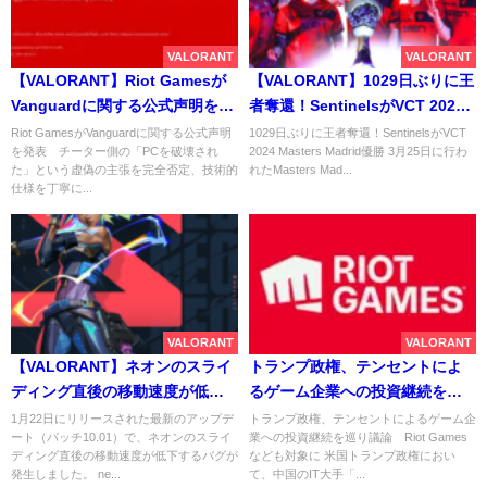
VALORANT
VALORANT
【VALORANT】Riot Gamesが
【VALORANT】1029日ぶりに王
Vanguardに関する公式声明を発
者奪還！SentinelsがVCT 2024
表 チーター側の「PCを破壊さ
Masters Madrid優勝
Riot GamesがVanguardに関する公式声明
1029日ぶりに王者奪還！SentinelsがVCT
を発表 チーター側の「PCを破壊され
2024 Masters Madrid優勝 3月25日に行わ
れた」という虚偽の主張を完全
た」という虚偽の主張を完全否定、技術的
れたMasters Mad...
否定、技術的仕様を丁寧に解説
仕様を丁寧に...
VALORANT
VALORANT
【VALORANT】ネオンのスライ
トランプ政権、テンセントによ
ディング直後の移動速度が低下
るゲーム企業への投資継続を巡
するバグ、修正は約1か月後とな
り議論 Riot Gamesなども対象
1月22日にリリースされた最新のアップデ
トランプ政権、テンセントによるゲーム企
ート（パッチ10.01）で、ネオンのスライ
業への投資継続を巡り議論 Riot Games
る見込み
に
ディング直後の移動速度が低下するバグが
なども対象に 米国トランプ政権におい
発生しました。 ne...
て、中国のIT大手「...