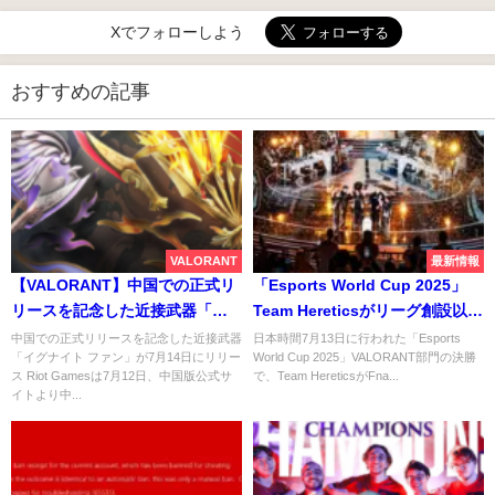
Xでフォローしよう
おすすめの記事
VALORANT
最新情報
【VALORANT】中国での正式リ
「Esports World Cup 2025」
リースを記念した近接武器「イ
Team Hereticsがリーグ創設以来
グナイト ファン」が7月14日に
6度目の決勝で遂に勝利、悲願の
中国での正式リリースを記念した近接武器
日本時間7月13日に行われた「Esports
「イグナイト ファン」が7月14日にリリー
World Cup 2025」VALORANT部門の決勝
リリース
初優勝を飾る
ス Riot Gamesは7月12日、中国版公式サ
で、Team HereticsがFna...
イトより中...