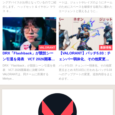
ングデバイスがお得となっているのでご紹
ートは、ジェットやレイズのようにチーム
ッドセット・マウス・キーボー
弱体化。アイソ、ネオン強化。
介します。 ヘッドセット & イヤホン マウ
のためにスペースを確保する能力に優れた
ド・モニターなど
ス キ...
エージェントと競えるように...
VALORANT
最新情報
DRX「Flashback」が競技シー
【VALORANT】パッチ5.03 : チ
ン引退を発表 VCT 2026開幕前
ェンバー弱体化、その他変更点
に決断
まとめ
DRX「Flashback」が競技シーン引退を発
パッチ5.03 : チェンバー弱体化、その他変
表 VCT 2026開幕前に決断 DRX
更点まとめ 8月10日に行われるパッチ5.03
VALORANTは、同チームに所属する
へのアップデートの変更、追加内容をまと
Minhye...
めます。 ...