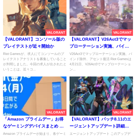
VALORANT
VALORANT
【VALORANT】コンソール版の
【VALORANT】V26Act3でマッ
プレイテストが近々開始か
プローテーション実施、バイン
ド除外、アセント復活
Riot Gamesが、求人にてコンソールのプ
V26Act3でマップローテーション実施、バ
レイテストアナリストを募集していること
インド除外、アセント復活 Riot Gamesは
が判明しました。今回の求人が出されたと
4月21日、V26Act3でマップローテーショ
いうことは、近々コ...
ン...
VALORANT
VALORANT
「Amazon プライムデー」お得
【VALORANT】パッチ8.11のエ
なゲーミングデバイスまとめ 人
ージェントアップデート詳細が
気デバイスが最大-50%オフ！ヘ
公開。レイズのブラストパック
Amazon プライムデーが始まり、各ゲーミ
エージェントアップデート このアップデ