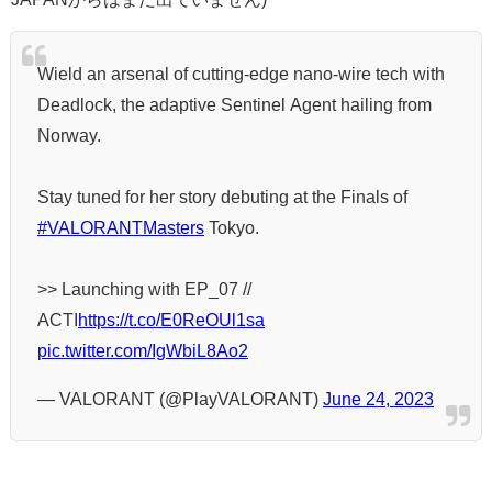
Wield an arsenal of cutting-edge nano-wire tech with
Deadlock, the adaptive Sentinel Agent hailing from
Norway.
Stay tuned for her story debuting at the Finals of
#VALORANTMasters
Tokyo.
>> Launching with EP_07 //
ACTI
https://t.co/E0ReOUl1sa
pic.twitter.com/IgWbiL8Ao2
— VALORANT (@PlayVALORANT)
June 24, 2023