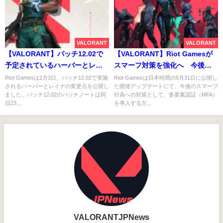
VALORANT
VALORANT
【VALORANT】パッチ12.02で
【VALORANT】Riot Gamesが
予定されているハーバーとレイ
スマーフ対策を強化へ 今後す
ナの変更点が公開
べてのアカウントに多要素認証
Riot Gamesは2月3日、パッチ12.02で実施
Riot Gamesは日本時間の5月31日に公開し
されるハーバーとレイナの変更点を公開し
た開発アップデートにて、今後のスマーフ
を導入予定
ました。パッチ12.02のパッチノートは同
行為への対策として、多要素認証（MFA）
日23...
を導入する方...
VALORANTJPNews