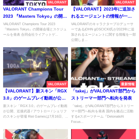
VALORANT
VALORANT
VALORANT Champions Tour
【VALORANT】2023年に追加さ
2023 『Masters Tokyo』の開催
れるエージェントの情報が一部
会場とスケジュールを発表
公開、新ロールが登場する可能
VALORANT Champions Tour 2023
VALORANTのキャラクタープロデューサ
『Masters Tokyo』の開催会場とスケジュ
ーであるjOHN gOSCICKI氏が2023年に追
性も
ールを発表 合同会社ライアットゲ...
加されるエージェントに関する情報を一部
公開しま...
VALORANT
最新情報
【VALORANT】新スキン「RGX
「takej」がVALORANT部門から
3.0」のゲームプレイ動画が公
ストリーマー部門へ転向を発表
開、近接武器 / アウトロー / シェ
新スキン「RGX 3.0」のゲームプレイ動画
「takej」がVALORANT部門からストリー
が公開、近接武器 / アウトロー / シェリフ
マー部門へ転向を発表 国内を拠点に活動
リフのスキンが登場
のスキンが登場 Riot Gamesは7月16日、...
するeスポーツチーム『DetonatioN
Focus...